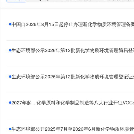
污染防治
化学品分类和标签
易燃易爆化学品
台湾优先管理化学品
Brazil
Jordan
挥发性有
中国自2026年8月15日起停止办理新化学物质环境管理备
持久性有机污染物（POPs）
Israel
台湾管制性化
日本化审法（CSCL）
Colombia
Ethiopia
全
台湾化学物质登录
RoHS
业务流程重组
危险
生态环境部公示2026年第12批新化学物质环境管理简易
经营许可证
危险化学品
安全生产许可证
柴油
SDS和标签
安全使用许可
危险货物
进出口
国家危险废物名录
新用途环境管理登记
排污许可
生态环境部公示2026年第12批新化学物质环境管理登记
两用物项
石油化工
食品接触材料
易制毒化学
化学品经营、生产、使用
欧盟REACH
2027年起，化学原料和化学制品制造等八大行业开征VOC
生态环境部公开2025年7月至2026年6月新化学物质环境