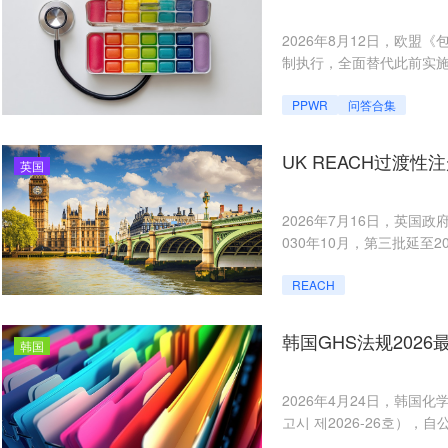
2026年8月12日，欧盟《包装与
制执行，全面替代此前实施
束力的法规。届时，重金属
关扣留、高额罚款，甚至
PPWR
问答合集
UK REACH过渡
英国
2026年7月16日，英国政
030年10月，第三批延至
REACH
韩国GHS法规2026
韩国
2026年4月24日，韩国化
고시 제2026-26호），