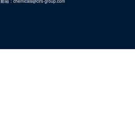
邮箱：
chemicals@cirs-group.com