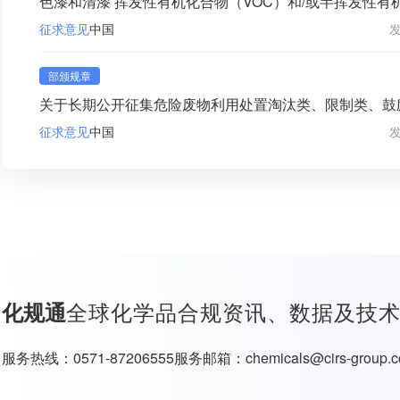
色漆和清漆 挥发性有机化合物（VOC）和/或半挥发性有
C）含量的测定 第1部分：重量法测定VOC（征求意见稿
征求意见
中国
部颁规章
关于长期公开征集危险废物利用处置淘汰类、限制类、鼓
议的通知
征求意见
中国
全球化学品合规资讯、数据及技
化规通
服务热线：
0571-87206555
服务邮箱：
chemicals@cirs-group.