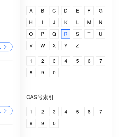
A
B
C
D
E
F
G
H
I
J
K
L
M
N
O
P
Q
R
S
T
U
V
W
X
Y
Z
息
1
2
3
4
5
6
7
8
9
0
CAS号索引
息
1
2
3
4
5
6
7
8
9
0