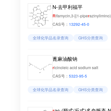
N-去甲利福平
R
ifamycin,3-[(1-pipe
r
azinylimino)
CAS号：
13292-45-0
全球化学品名录查询
GHS分类查询
蓖麻油酸钠
r
icinoleic acid sodium salt
CAS号：
5323-95-5
全球化学品名录查询
GHS分类查询
r
ac-(顺式/反式)多奈哌齐-