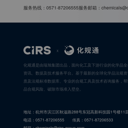
服务热线：
0571-87206555
服务邮箱：
chemicals@c
x
化规通是由瑞旭集团出品，面向化工及下游行业的化学品全
资讯、数据及技术服务平台。基于最新的全球化学品法规资
质及法规标准数据库、专业的合规工具及技术咨询服务，帮
品合规风险、破除市场准入壁垒。
地址：
杭州市滨江区秋溢路288号东冠高新科技园1号楼11
电话：
0571-87206555
传真：
0571-87206533
邮箱：
chemicals@cirs-group.com