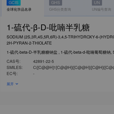
GCIS
GHS
UN
全球化学品名录
GHS分类查询
UN编号查询
1-硫代-β-D-吡喃半乳糖
SODIUM (2S,3R,4S,5R,6R)-3,4,5-TRIHYDROXY-6-(H
2H-PYRAN-2-THIOLATE
CAS号:
42891-22-5
SMILES:
C([C@@H]1[C@@H]([C@@H]([C@H]([C@@H]
EC号:
-
展开