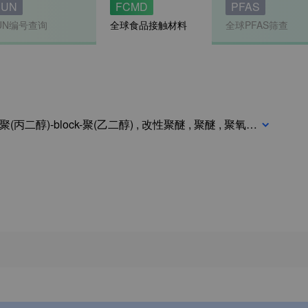
UN
FCMD
PFAS
UN编号查询
全球食品接触材料
全球PFAS筛查
环氧丙烷与环氧乙烷的共聚物 , 聚(乙二醇)-block-聚(丙二醇)-block-聚(乙二醇) , 改性聚醚 , 聚醚 , 聚氧丙烯聚氧乙烯嵌段落共聚物 , 泊洛沙姆188, 3-Acetoxy-2,2-bis(acetoxymethyl)propyl acetate, Poloxamer 407, MFCD00082049, Pentaerythrityl Tetraacetate, PAG, Poloxamer, 2,2-Bis[(acetyloxy)methyl]-1,3-propanediol Diacetate, 1,3-Propanediol, 2,2-bis[(acetyloxy)methyl]-, diacetate, Poly(ethylene glycol)-block-poly(propylene glycol)-block-poly(ethylene glycol), Tetra-O-acetylpentaerythritol, pentaerythritol tetraacetate