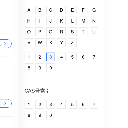
A
B
C
D
E
F
G
H
I
J
K
L
M
N
O
P
Q
R
S
T
U
V
W
X
Y
Z
息
1
2
3
4
5
6
7
8
9
0
CAS号索引
息
1
2
3
4
5
6
7
8
9
0