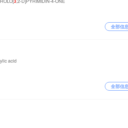
RROLO[
3
,2-D]PYRIMIDIN-4-ONE
全部信
lic acid
全部信