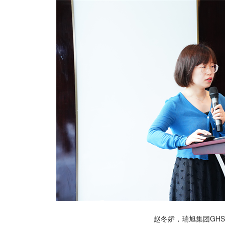
赵冬娇，瑞旭集团GH