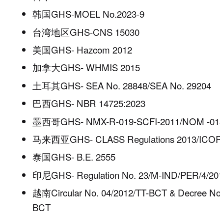
韩国
GHS-MOEL No.2023-9
台湾地区
GHS-CNS 15030
美国
GHS- Hazcom 2012
加拿大
GHS- WHMIS 2015
土耳其
GHS- SEA No. 28848/SEA No. 29204
巴西
GHS- NBR 14725:2023
墨西哥
GHS- NMX-R-019-SCFI-2011/NOM -018
马来西亚
GHS- CLASS Regulations 2013/ICO
泰国
GHS- B.E. 2555
印尼
GHS- Regulation No. 23/M-IND/PER/4/20
越南
Circular No. 04/2012/TT-BCT & Decree No
BCT